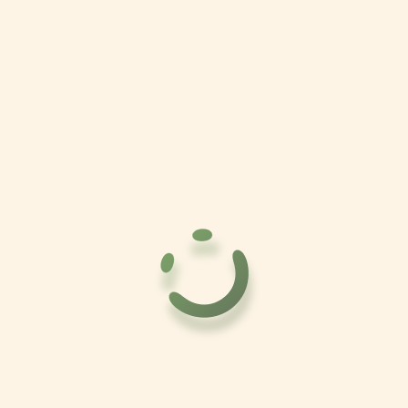
Ürünü Görüntüle
Kelebek Nakışlı Şortlu Kız Çocuk
Takım
600.00
₺